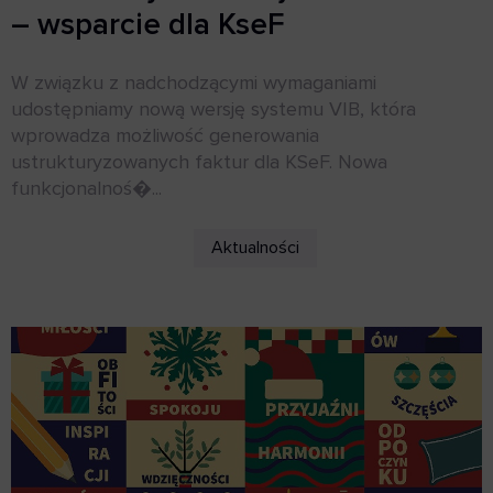
– wsparcie dla KseF
W związku z nadchodzącymi wymaganiami
udostępniamy nową wersję systemu VIB, która
wprowadza możliwość generowania
ustrukturyzowanych faktur dla KSeF. Nowa
funkcjonalnoś�...
Aktualności