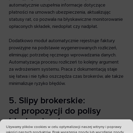
automatycznie uzupełnia informacje dotyczące
płatności na umowach ubezpieczenia, aktualizując
statusy rat, co pozwala na błyskawiczne monitorowanie
opłaconych składek, niedopłat czy nadpłat.
Dodatkowo moduł automatycznie rejestruje faktury
prowizyjne na podstawie wygenerowanych rozliczeń,
eliminując potrzebę ręcznego wprowadzania danych.
Automatyzacja procesu rozliczeń to kolejny argument
za wdrożeniem systemu. Praca z dokumentacją staje
się łatwa i nie tylko oszczędza czas brokerów, ale także
minimalizuje ryzyko błędów.
5. Slipy brokerskie:
od propozycji do polisy
błyskawicznie
Używamy plików cookies w celu optymalizacji naszej witryny i poprawy
jakości naszych produktów. Brak wyrażenia zgody lub wycofanie zgody