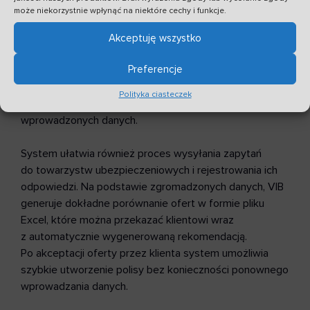
Program VSoft Insurance Broker to także automatyzacja
może niekorzystnie wpłynąć na niektóre cechy i funkcje.
procesu tworzenia i obsługi
slipów brokerskich
. System
pozwala na rozbudowę bazy ryzyk i rozszerzeń,
Akceptuję wszystko
umożliwiając tworzenie spersonalizowanych propozycji
Preferencje
ubezpieczenia. Broker może łatwo zestawiać ryzyka,
rozszerzenia i przedmioty ubezpieczenia, a następnie
Polityka ciasteczek
generować dokument slipu na podstawie
wprowadzonych danych.
System ułatwia również proces wysyłania zapytań
do towarzystw ubezpieczeniowych i rejestrowania ich
odpowiedzi. Na podstawie zgromadzonych danych, VIB
generuje dokładne porównanie ofert w formie pliku
Excel, które można przekazać klientowi wraz
z automatycznie wygenerowaną rekomendacją.
Po akceptacji oferty przez klienta system umożliwia
szybkie utworzenie polisy bez konieczności ponownego
wprowadzania danych.