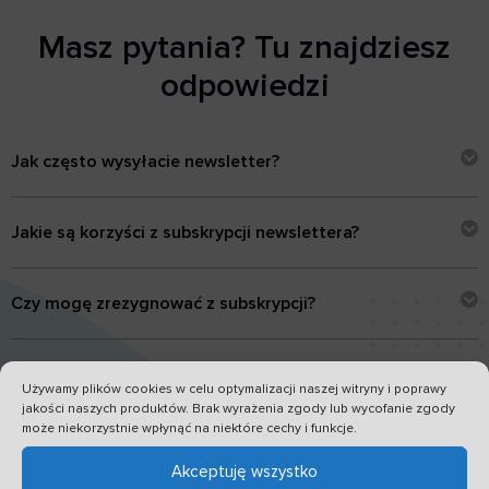
Masz pytania? Tu znajdziesz
odpowiedzi
Jak często wysyłacie newsletter?
Jakie są korzyści z subskrypcji newslettera?
Czy mogę zrezygnować z subskrypcji?
Czy moje dane są bezpieczne?
Używamy plików cookies w celu optymalizacji naszej witryny i poprawy
jakości naszych produktów. Brak wyrażenia zgody lub wycofanie zgody
może niekorzystnie wpłynąć na niektóre cechy i funkcje.
Jak mogę się upewnić, że nie przegapię żadnych
wiadomości?
Akceptuję wszystko