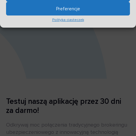
Preferencje
Polityka ciasteczek
Testuj naszą aplikację przez 30 dni
za darmo!
Odkrywaj moc połączenia tradycyjnego brokeringu
ubezpieczeniowego z innowacyjną technologią