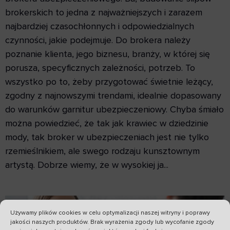
brokerskich to jedna z najważniejszych i zarazem
najbardziej czasochłonnych i odpowiedzialnych
czynności, jakie podejmuje. Do brokera należy
poznanie klienta, jego biznesu, branży, w której się
porusza, specyficznych zależności, potrzeb. To
wszystko po to, żeby przygotować świetnie leżący,
zgodny z najnowszymi trendami, idealnie dopasowany
do warunków garnitur ubezpieczeniowy. Chyba śmiało
można powiedzieć, że tak jak krawiec w dziedzinie
mody, tak broker w ubezpieczeniach jest nie tylko
rzemieślnikiem, ale swego rodzaju kunsztownym
artystą. Dobrze wiemy, że w wysokiej ja...
Używamy plików cookies w celu optymalizacji naszej witryny i poprawy
jakości naszych produktów. Brak wyrażenia zgody lub wycofanie zgody